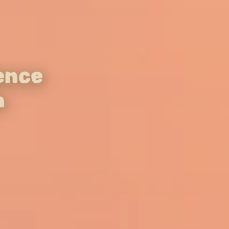
ence
n