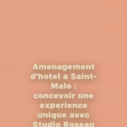
Aménagement
d'hôtel à Saint-
Malo :
concevoir une
expérience
unique avec
Studio Roseau