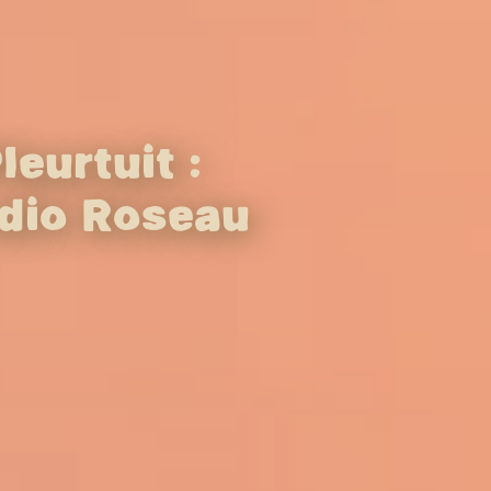
eurtuit :
dio Roseau